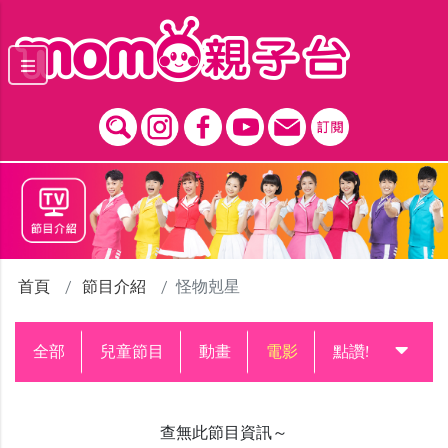
跳到主要內容區塊
首頁
節目介紹
怪物剋星
全部
兒童節目
動畫
電影
點讚!升級中
查無此節目資訊～