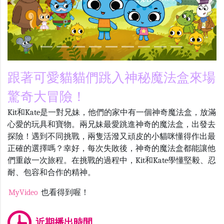
Previous
Nex
跟著可愛貓貓們跳入神秘魔法盒來場
驚奇大冒險！
Kit和
Kate
是一對兄妹，他們的家中有一個神奇魔法盒，放滿
心愛的玩具和寶物。兩兄妹最愛跳進神奇的魔法盒，出發去
探險！遇到不同挑戰，兩隻活潑又頑皮的小貓咪懂得作出最
正確的選擇嗎？幸好，每次失敗後，神奇的魔法盒都能讓他
們重啟一次旅程。在挑戰的過程中，
Kit
和
Kate
學懂堅毅、忍
耐、包容和合作的精神。
MyVideo
也看得到喔！
近期播出時間