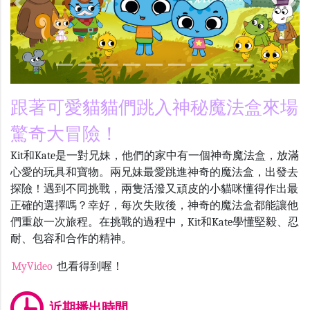
Previous
Nex
跟著可愛貓貓們跳入神秘魔法盒來場
驚奇大冒險！
Kit和
Kate
是一對兄妹，他們的家中有一個神奇魔法盒，放滿
心愛的玩具和寶物。兩兄妹最愛跳進神奇的魔法盒，出發去
探險！遇到不同挑戰，兩隻活潑又頑皮的小貓咪懂得作出最
正確的選擇嗎？幸好，每次失敗後，神奇的魔法盒都能讓他
們重啟一次旅程。在挑戰的過程中，
Kit
和
Kate
學懂堅毅、忍
耐、包容和合作的精神。
MyVideo
也看得到喔！
近期播出時間