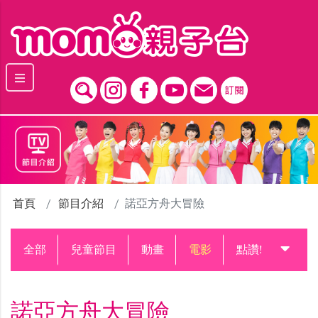
跳到主要內容區塊
首頁
節目介紹
諾亞方舟大冒險
全部
兒童節目
動畫
電影
點讚!升級中
諾亞方舟大冒險