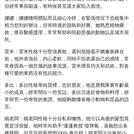
但經常事與願違，有時候甚至讓大家陷入困境。
娜娜：娜娜聰明體貼而且細心冷靜，在緊張情況下也能集中
精力想到好辦法，但有時過於固執和好勝。她熟悉植物藥
效，擅長醫療護理，常常幫助和照顧受傷的動物以及城市居
民。
雷米：雷米性格十分堅強勇敢，遇到危險毫不猶豫衝鋒在
前，他外表強壯，內心柔軟，同時不怕表露自己的感情，常
常會因為一個悲傷的故事流淚。雷米擅長功夫和武術，對各
種可愛的東西沒有抵抗能力。
多比：多比性格單純質樸，忠於朋友，他是鹿戰隊裏年齡最
小的成員，經常鬧出一些笑話。多比沉迷於食物和料理，經
常研究一些奇怪的食譜。他能夠聽懂各種小動物和昆蟲的語
言。
鐵老闆：鐵老闆性格十分自私和懶惰。他引以為傲的髮型其
實是頂假髮。他時常向助手“蓬蓬教授”發脾氣，逼她想出各
種發明，但是這些新發明100% 會出錯！鐵老闆十分嫉妒小