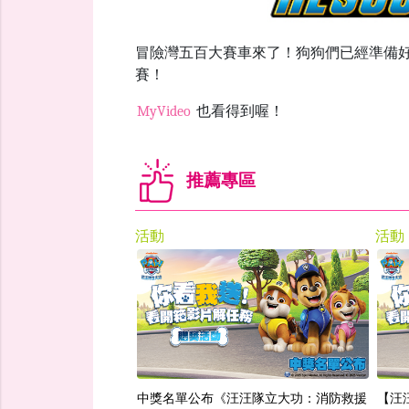
冒險灣五百大賽車來了！狗狗們已經準備
賽！
MyVideo
也看得到喔！
推薦專區
活動
活動
中獎名單公布《汪汪隊立大功：消防救援
【汪