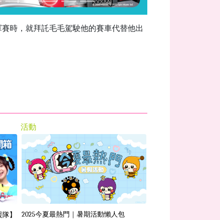
軍賽時，就拜託毛毛駕駛他的賽車代替他出
活動
影音
【汪汪隊立大功】精采
2025今夏最熱門｜暑期活動懶人包
援隊】