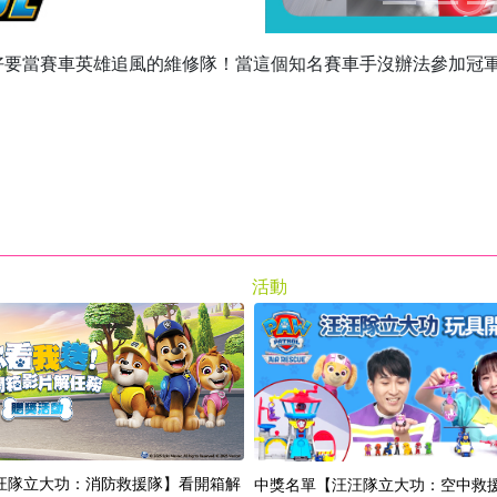
好要當賽車英雄追風的維修隊！當這個知名賽車手沒辦法參加冠
活動
汪隊立大功：消防救援隊】看開箱解
中獎名單【汪汪隊立大功：空中救