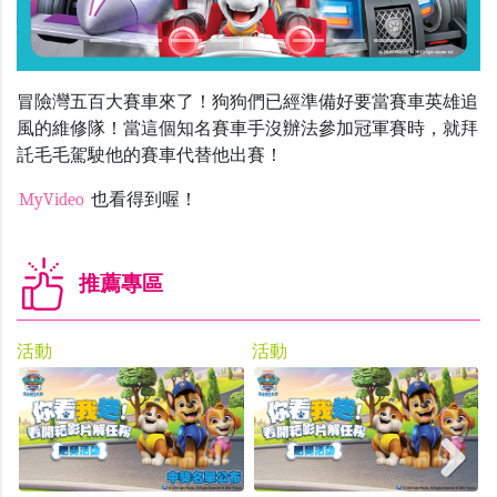
冒險灣五百大賽車來了！狗狗們已經準備好要當賽車英雄追
風的維修隊！當這個知名賽車手沒辦法參加冠軍賽時，就拜
託毛毛駕駛他的賽車代替他出賽！
MyVideo
也看得到喔！
推薦專區
活動
活動
Next