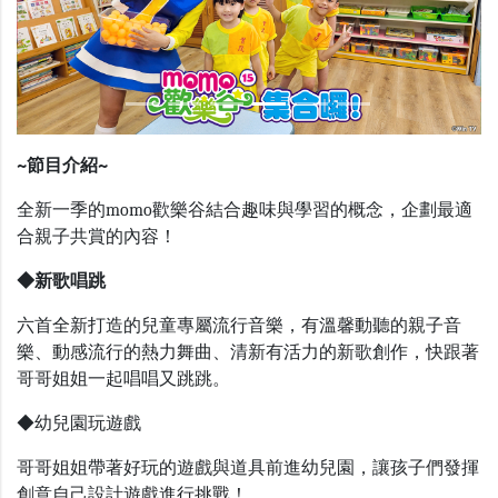
Previous
Nex
~
節目介紹
~
全新一季的
momo
歡樂谷結合趣味與學習的概念，企劃最適
合親子共賞的內容！
◆新歌唱跳
六首全新打造的兒童專屬流行音樂，有溫馨動聽的親子音
樂、動感流行的熱力舞曲、清新有活力的新歌創作，快跟著
哥哥姐姐一起唱唱又跳跳。
◆幼兒園玩遊戲
哥哥姐姐帶著好玩的遊戲與道具前進幼兒園，讓孩子們發揮
創意自己設計遊戲進行挑戰！