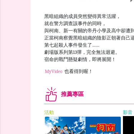
黑暗組織的成員突然變得異常活躍，
就在警方調查該事件的同時，
與柯南、新一有關的帝丹小學及高中卻遭
正當柯南察覺黑暗組織的陰影正朝著自己
第七起殺人事件發生了……
劇場版系列第13彈，完全無法迴避。
宿命的戰鬥懸疑劇情，即將展開！
MyVideo
也看得到喔！
推薦專區
活動
影音