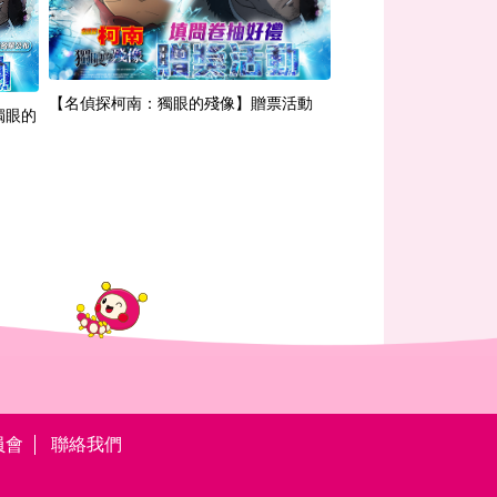
【名偵探柯南：獨眼的殘像】贈票活動
【MO寶任務】給《名
獨眼的
的預告信
員會
聯絡我們