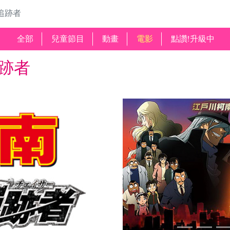
追跡者
全部
兒童節目
動畫
電影
點讚!升級中
跡者
Previous