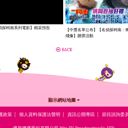
偵探柯南系列電影】精采預告
【中獎名單公布】【名偵探柯南：
殘像】贈票活動
BACK
顯示網站地圖
護政策
個人資料保護法聲明
資訊公開專區
節目諮詢委