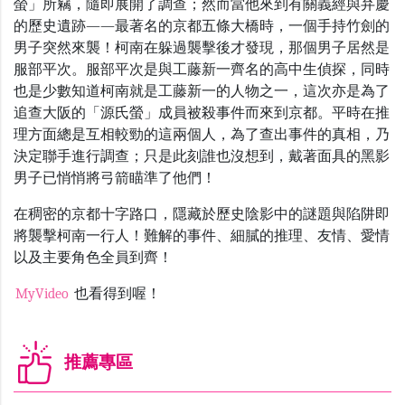
螢」所竊，隨即展開了調查；然而當他來到有關義經與弁慶
的歷史遺跡——最著名的京都五條大橋時，一個手持竹劍的
男子突然來襲！柯南在躲過襲擊後才發現，那個男子居然是
服部平次。服部平次是與工藤新一齊名的高中生偵探，同時
也是少數知道柯南就是工藤新一的人物之一，這次亦是為了
追查大阪的「源氏螢」成員被殺事件而來到京都。平時在推
理方面總是互相較勁的這兩個人，為了查出事件的真相，乃
決定聯手進行調查；只是此刻誰也沒想到，戴著面具的黑影
男子已悄悄將弓箭瞄準了他們！
在稠密的京都十字路口，隱藏於歷史陰影中的謎題與陷阱即
將襲擊柯南一行人！難解的事件、細膩的推理、友情、愛情
以及主要角色全員到齊！
MyVideo
也看得到喔！
推薦專區