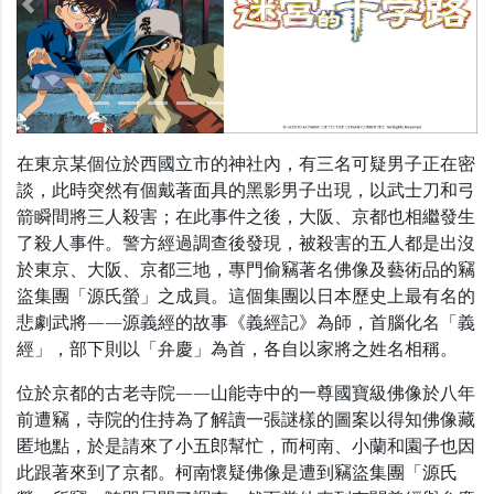
Previous
Nex
在東京某個位於西國立市的神社內，有三名可疑男子正在密
談，此時突然有個戴著面具的黑影男子出現，以武士刀和弓
箭瞬間將三人殺害；在此事件之後，大阪、京都也相繼發生
了殺人事件。警方經過調查後發現，被殺害的五人都是出沒
於東京、大阪、京都三地，專門偷竊著名佛像及藝術品的竊
盜集團「源氏螢」之成員。這個集團以日本歷史上最有名的
悲劇武將——源義經的故事《義經記》為師，首腦化名「義
經」，部下則以「弁慶」為首，各自以家將之姓名相稱。
位於京都的古老寺院——山能寺中的一尊國寶級佛像於八年
前遭竊，寺院的住持為了解讀一張謎樣的圖案以得知佛像藏
匿地點，於是請來了小五郎幫忙，而柯南、小蘭和園子也因
此跟著來到了京都。柯南懷疑佛像是遭到竊盜集團「源氏