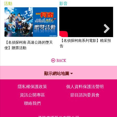
活動
影音
Next
【名偵探柯南系列電影】精采預
【名偵探柯南 高速公路的墮天
告
使】贈票活動
BACK
顯示網站地圖
隱私權保護政策
個人資料保護法聲明
資訊公開專區
節目諮詢委員會
聯絡我們