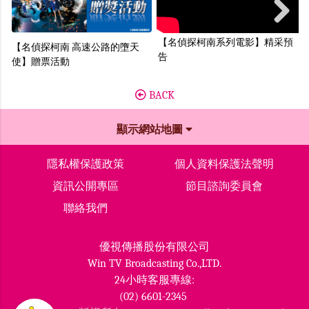
Next
【名偵探柯南系列電影】精采預
【名偵探柯南 高速公路的墮天
告
使】贈票活動
BACK
顯示網站地圖
隱私權保護政策
個人資料保護法聲明
資訊公開專區
節目諮詢委員會
聯絡我們
優視傳播股份有限公司
Win TV Broadcasting Co.,LTD.
24小時客服專線:
(02) 6601-2345