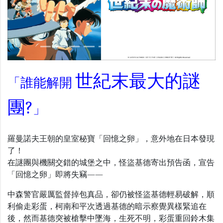
Previous
Nex
世紀末最大的謎
「誰能解開
團?
」
羅曼諾夫王朝的皇室秘寶
「
回憶之卵」，意外地在日本發現
了！
在謎團與機關交錯的城堡之中，怪盜基德寄出預告函，宣告
「回憶之卵」即將失竊——
中森警官嚴厲監督掉包真品，卻仍被怪盜基德輕易破解，順
利偷走彩蛋，柯南和平次透過基德的暗示察覺異樣緊追在
後，然而基德突被槍擊中墜海，生死不明，彩蛋重回鈴木集