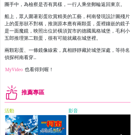
團手中，為檢察是否有異樣，一行人乘坐郵輪返回東京。
船上，眾人圍著彩蛋欣賞精美的工藝，柯南發現設計圖殘片
上的蛋形狀不對稱，推測原本應有兩顆蛋，蛋裡鑲嵌的鏡子
是一面魔鏡，映照出位於橫須賀市的德國風格城堡，毛利小
五郎推理第二顆蛋，很有可能就藏在城堡裡。
兩顆彩蛋、一條鏡像線索，真相靜靜藏於城堡深處，等待名
偵探柯南看穿...
MyVideo
也看得到喔！
推薦專區
活動
影音