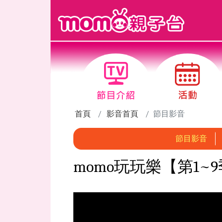
跳到主要內容區塊
首頁
影音首頁
節目影音
節目影音
momo玩玩樂【第1~