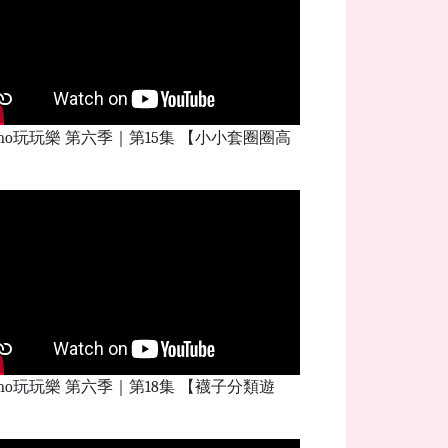
mo玩玩樂 第六季｜第15集 【小小套圈圈高
】
mo玩玩樂 第六季｜第18集 【襪子分類遊
】