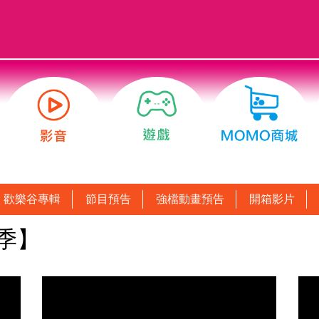
歡樂谷專輯
節目預告
強檔動畫預告
開箱影片
9季】