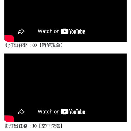
史汀出任務：09【溶解現象】
史汀出任務：10【空中陀螺】