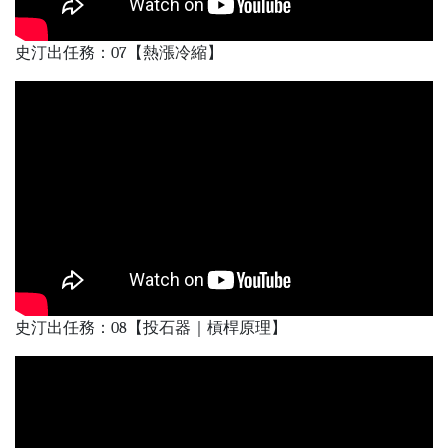
史汀出任務：07【熱漲冷縮】
史汀出任務：08【投石器｜槓桿原理】