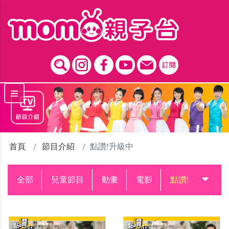
跳到主要內容區塊
首頁
節目介紹
點讚!升級中
全部
兒童節目
動畫
電影
點讚!升級中