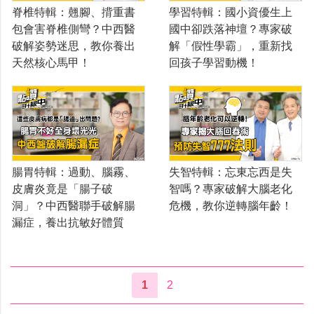
脊椎特輯：翹腳、揹重書
學習特輯：國小資優生上
包會害脊椎側彎？中西醫
國中卻跌落神壇？專家破
破解姿勢迷思，教你養出
解「假性學霸」，重新找
天然核心馬甲！
回孩子學習動機！
腸胃特輯：過動、腦霧、
失智特輯：忘東忘西是失
皮膚炎竟是「腸子破
智嗎？專家破解大腦老化
洞」？中西醫聯手破解腸
危機，教你逆轉腦年齡！
漏症，養出抗敏好體質
1
2