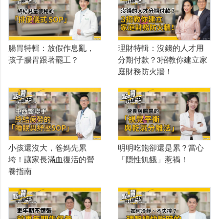
腸胃特輯：放假作息亂，
理財特輯：沒錢的人才用
孩子腸胃跟著罷工？
分期付款？3招教你建立家
庭財務防火牆！
小孩還沒大，爸媽先累
明明吃飽卻還是累？當心
垮！讓家長滿血復活的營
「隱性飢餓」惹禍！
養指南