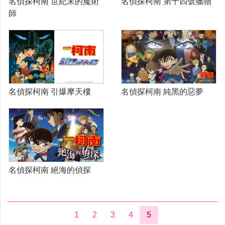
名偵探柯南 世紀末的魔術
名偵探柯南 第十四號獵物
師
名偵探柯南 引爆摩天樓
名偵探柯南 純黑的惡夢
名偵探柯南 絕海的偵探
1
2
3
4
5