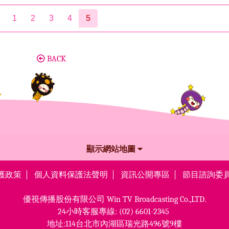
1
2
3
4
5
BACK
顯示網站地圖
護政策
個人資料保護法聲明
資訊公開專區
節目諮詢委
優視傳播股份有限公司
Win TV Broadcasting Co.,LTD.
24小時客服專線:
(02) 6601-2345
地址:114台北市內湖區瑞光路496號9樓