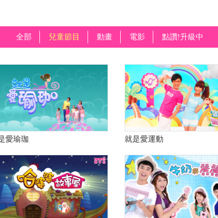
全部
兒童節目
動畫
電影
點讚!升級中
是愛瑜珈
就是愛運動