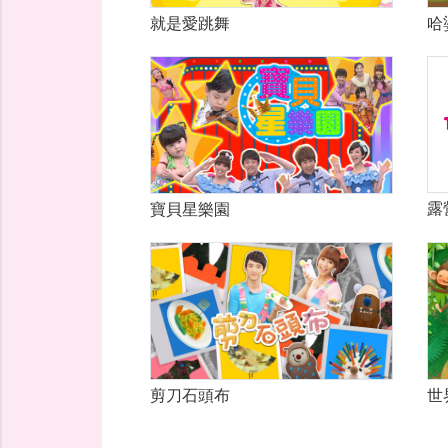
就是愛跳舞
哈
露
寶貝星樂園
世
剪刀石頭布