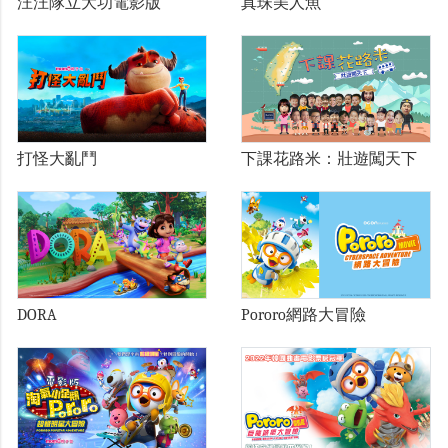
汪汪隊立大功電影版
真珠美人魚
打怪大亂鬥
下課花路米：壯遊闖天下
DORA
Pororo網路大冒險