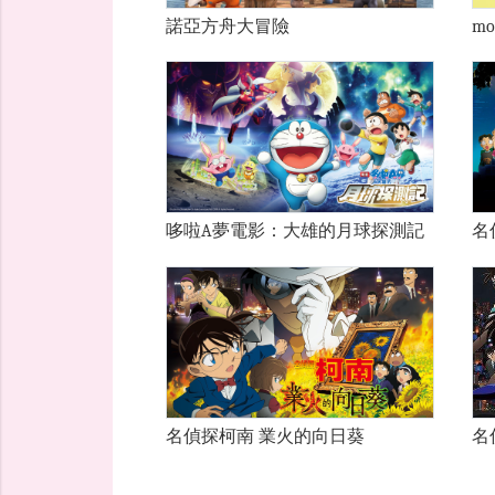
諾亞方舟大冒險
m
哆啦A夢電影：大雄的月球探測記
名
名偵探柯南 業火的向日葵
名