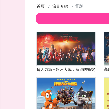
首頁
節目介紹
電影
超人力霸王銀河大戰：命運的衝突
高