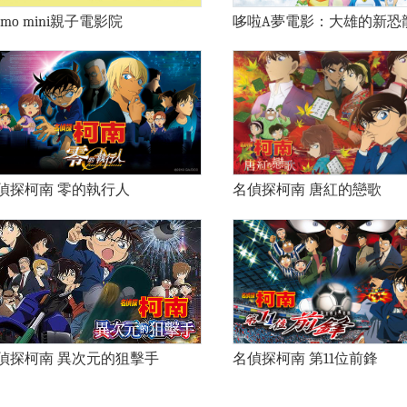
omo mini親子電影院
哆啦A夢電影：大雄的新恐
偵探柯南 零的執行人
名偵探柯南 唐紅的戀歌
偵探柯南 異次元的狙擊手
名偵探柯南 第11位前鋒