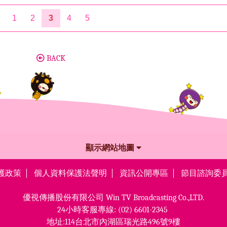
1
2
3
4
5
BACK
顯示網站地圖
護政策
個人資料保護法聲明
資訊公開專區
節目諮詢委
優視傳播股份有限公司
Win TV Broadcasting Co.,LTD.
24小時客服專線:
(02) 6601-2345
地址:114台北市內湖區瑞光路496號9樓