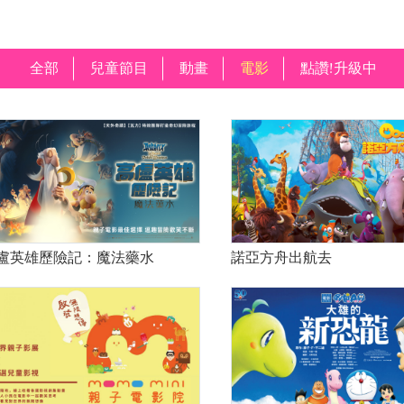
全部
兒童節目
動畫
電影
點讚!升級中
盧英雄歷險記：魔法藥水
諾亞方舟出航去