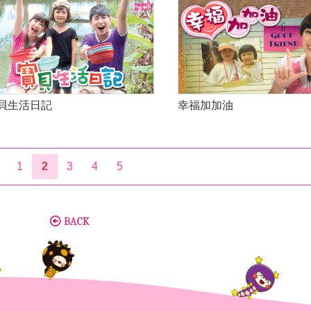
幸福加加油
貝生活日記
1
2
3
4
5
BACK