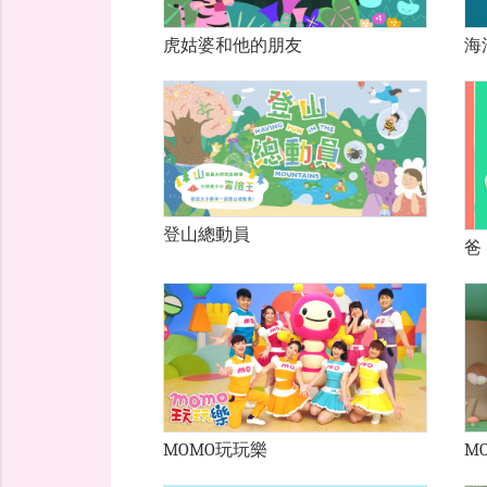
虎姑婆和他的朋友
海
登山總動員
爸
MOMO玩玩樂
M