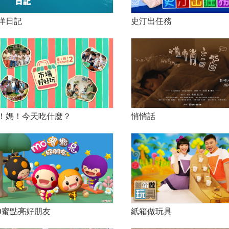
洋日記
史汀出任務
！媽！今天吃什麼？
悄悄話
O蜜點亮好朋友
紙箱做玩具