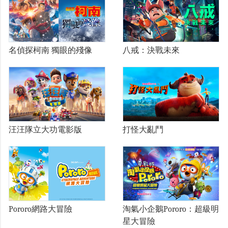
名偵探柯南 獨眼的殘像
八戒：決戰未來
汪汪隊立大功電影版
打怪大亂鬥
Pororo網路大冒險
淘氣小企鵝Pororo：超級明
星大冒險