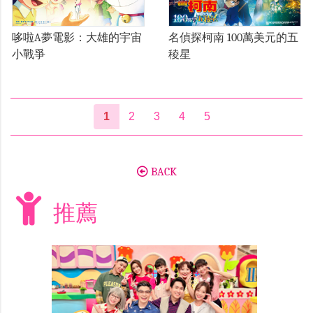
哆啦A夢電影：大雄的宇宙
名偵探柯南 100萬美元的五
小戰爭
稜星
1
2
3
4
5
BACK
推薦