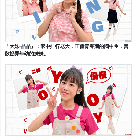
「大姊-晶晶」：家中排行老大，正值青春期的國中生，喜
歡捉弄年幼的妹妹。