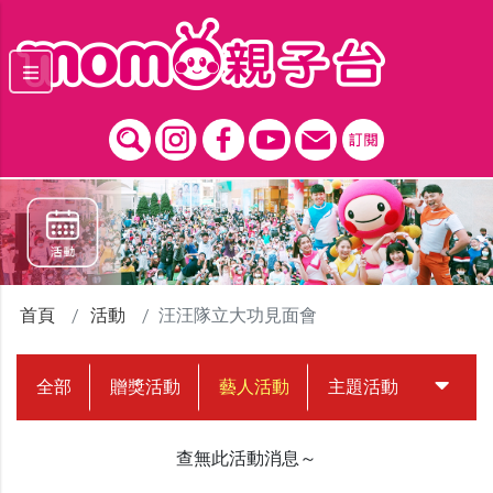
跳到主要內容區塊
首頁
活動
汪汪隊立大功見面會
全部
贈獎活動
藝人活動
主題活動
中獎名
查無此活動消息～