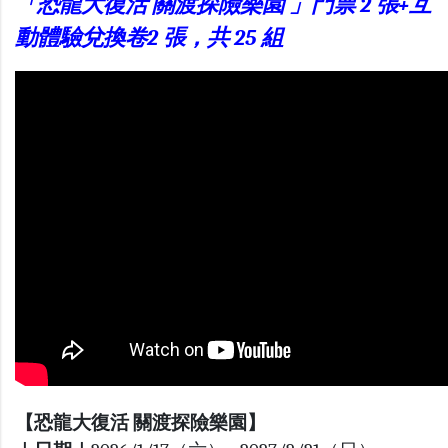
「恐龍大復活 關渡探險樂園 」門票 2 張+互
動體驗兌換卷2 張，共 25 組
【恐龍大復活 關渡探險樂園】