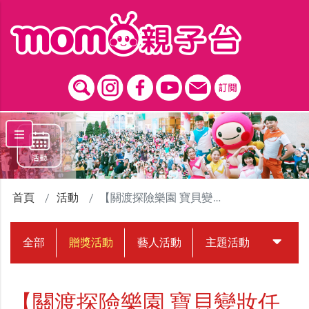
跳到主要內容區塊
首頁
活動
【關渡探險樂園 寶貝變妝任務】贈獎活動
全部
贈獎活動
藝人活動
主題活動
中獎名
【關渡探險樂園 寶貝變妝任