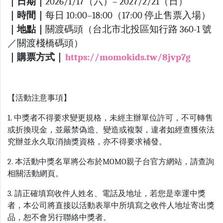
｜日期｜
2026/1/17（六）– 2027/2/21（日）
｜時間｜
每日 10:00–18:00（17:00 停止售票入場）
｜地點｜
關渡碼頭（台北市北投區知行路 360-1 號
／關渡棧橋碼頭）
｜購票方式｜
https://momokids.tw/8jvp7g
【活動注意事項】
1. 中獎者不得要求變更規格，未經主辦單位許可，不可轉售
或折換現金，並嚴禁偽造、變造或複製，違者如經查獲依法
究辦並永久取消抽獎資格，亦不得要求補發。
2. 本活動中獎名單將公布於MOMO親子台官方網站，請查詢
相關活動網頁。
3. 請正確填寫收件人姓名、電話及地址，若您是幸運中獎
者，本公司將直接以活動表單中所填寫之收件人地址寄出獎
品，恕不會另行聯絡中獎者。