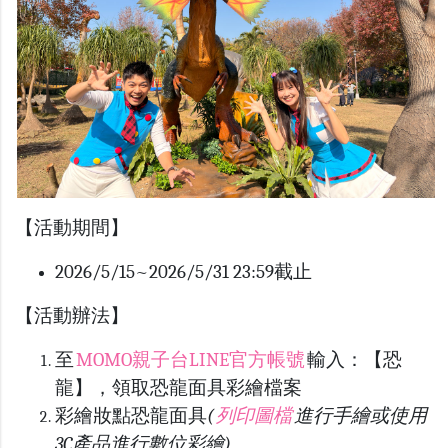
【活動期間】
2026/5/15~2026/5/31 23:59截止
【活動辦法】
至
MOMO親子台LINE官方帳號
輸入：【恐
龍】，領取恐龍面具彩繪檔案
彩繪妝點恐龍面具
(
列印圖檔
進行手繪或使用
3C產品進行數位彩繪)