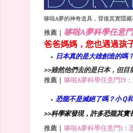
哆啦A夢的神奇道具，背後其實隱藏
哆啦A夢科學任意門
推薦｜
爸爸媽媽，您也遇過孩
日本真的是大雄創造的嗎
>>雖然他們去的是日本，但目
推薦｜
哆啦A夢科學任意門19
恐龍不是滅絕了嗎？小Ｑ
>>科學家發現，許多恐龍其實
推薦｜
哆啦A夢科學任意門1：