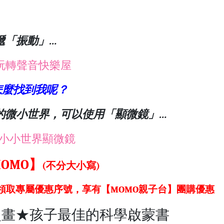
遞「振動」…
玩轉聲音快樂屋
怎麼找到我呢？
的微小世界，可以使用「顯微鏡」…
：小小世界顯微鏡
OMO】
(不分大小寫)
，領取專屬優惠序號，享有【MOMO親子台】團購優惠
漫畫★孩子最佳的科學啟蒙書