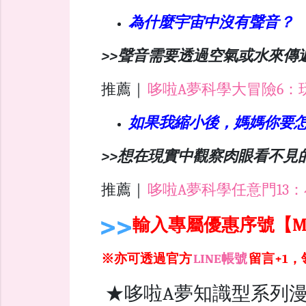
為什麼宇宙中沒有聲音？
>>聲音需要透過空氣或水來傳
推薦｜
哆啦A夢科學大冒險6：
如果我縮小後，媽媽你要
>>想在現實中觀察肉眼看不見
推薦｜
哆啦A夢科學任意門13
輸入專屬優惠序號【M
※亦可透過官方
LINE帳號
留言+1
★哆啦A夢知識型系列