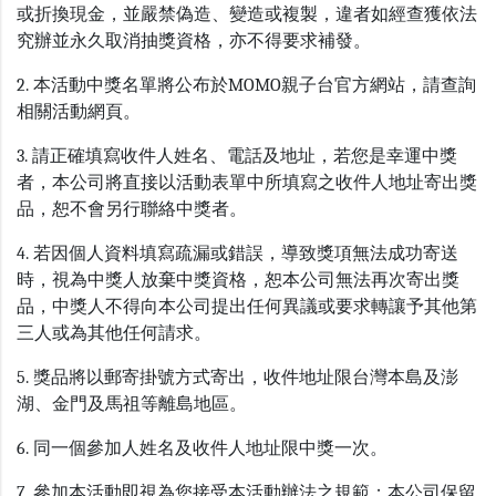
或折換現金，並嚴禁偽造、變造或複製，違者如經查獲依法
究辦並永久取消抽獎資格，亦不得要求補發。
2. 本活動中獎名單將公布於MOMO親子台官方網站，請查詢
相關活動網頁。
3. 請正確填寫收件人姓名、電話及地址，若您是幸運中獎
者，本公司將直接以活動表單中所填寫之收件人地址寄出獎
品，恕不會另行聯絡中獎者。
4. 若因個人資料填寫疏漏或錯誤，導致獎項無法成功寄送
時，視為中獎人放棄中獎資格，恕本公司無法再次寄出獎
品，中獎人不得向本公司提出任何異議或要求轉讓予其他第
三人或為其他任何請求。
5. 獎品將以郵寄掛號方式寄出，收件地址限台灣本島及澎
湖、金門及馬祖等離島地區。
6. 同一個參加人姓名及收件人地址限中獎一次。
7. 參加本活動即視為您接受本活動辦法之規範；本公司保留