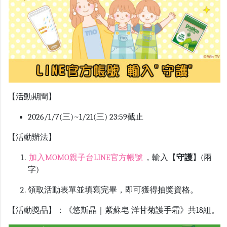
【活動期間】
2026/1/7(三)~1/21(三) 23:59截止
【活動辦法】
加入
MOMO
親子台
LINE
官方帳號
，輸入【
守護
】(兩
字)
領取活動表單並填寫完畢，即可獲得抽獎資格
。
【活動獎品】：《悠斯晶｜紫蘇皂 洋甘菊護手霜》共18組。