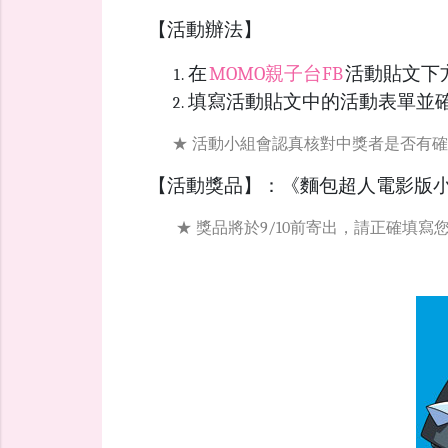
【活動辦法】
在
MOMO親子台FB
活動貼文下
填寫活動貼文中的活動表單並確
★ 活動小組會認真核對中獎者是否有確實
【活動獎品】：《麵包超人電影版小水
★ 獎品將於
9/10
前寄出，請正確填寫