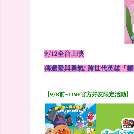
9/12全台上映
傳遞愛與勇氣! 跨世代英雄『
【9/8前~LINE官方好友限定活動】