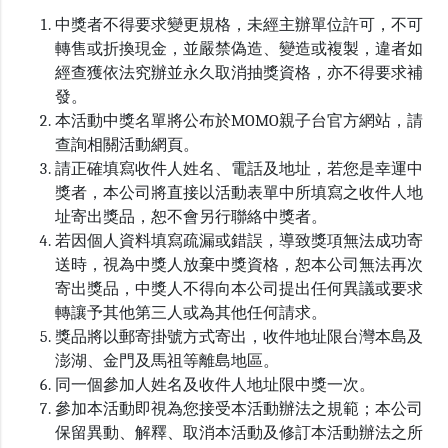
中獎者不得要求變更規格，未經主辦單位許可，不可
轉售或折換現金，並嚴禁偽造、變造或複製，違者如
經查獲依法究辦並永久取消抽獎資格，亦不得要求補
發。
本活動中獎名單將公布於MOMO親子台官方網站，請
查詢相關活動網頁。
請正確填寫收件人姓名、電話及地址，若您是幸運中
獎者，本公司將直接以活動表單中所填寫之收件人地
址寄出獎品，恕不會另行聯絡中獎者。
若因個人資料填寫疏漏或錯誤，導致獎項無法成功寄
送時，視為中獎人放棄中獎資格，恕本公司無法再次
寄出獎品，中獎人不得向本公司提出任何異議或要求
轉讓予其他第三人或為其他任何請求。
獎品將以郵寄掛號方式寄出，收件地址限台灣本島及
澎湖、金門及馬祖等離島地區。
同一個參加人姓名及收件人地址限中獎一次。
參加本活動即視為您接受本活動辦法之規範；本公司
保留異動、解釋、取消本活動及修訂本活動辦法之所