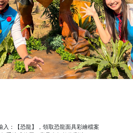
輸入：【恐龍】，領取恐龍面具彩繪檔案