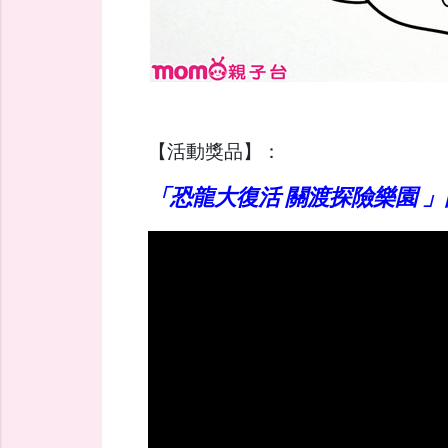
【活動獎品】：
「恐龍大復活 關渡探險樂園 」門票