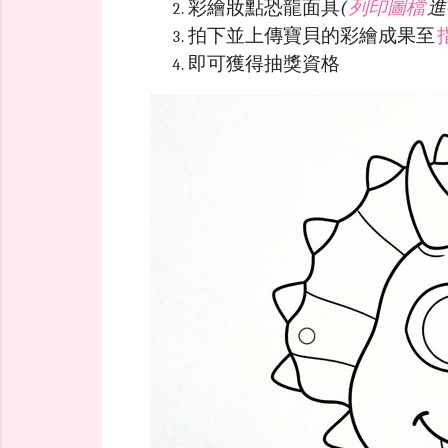
彩繪妝點恐龍面具
(
列印圖檔
進
拍下並上傳寶貝的彩繪成果至
即可獲得抽獎資格