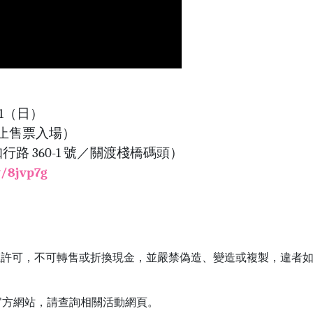
/21（日）
00 停止售票入場）
路 360-1 號／關渡棧橋碼頭）
w/8jvp7g
單位許可，不可轉售或折換現金，並嚴禁偽造、變造或複製，違者
台官方網站，請查詢相關活動網頁。