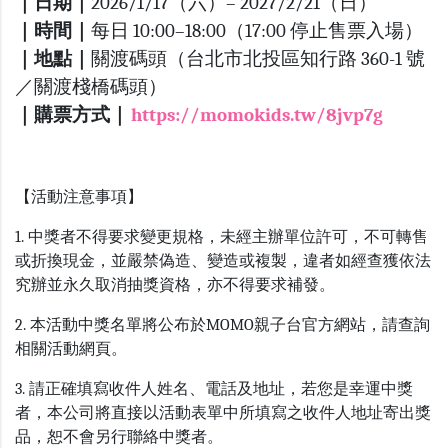
｜日期｜
2026/1/17（六）– 2027/2/21（日）
｜時間｜
每日 10:00–18:00（17:00 停止售票入場）
｜地點｜
關渡碼頭（台北市北投區知行路 360-1 號
／關渡棧橋碼頭）
｜購票方式｜
https://momokids.tw/8jvp7g
【活動注意事項】
1. 中獎者不得要求變更規格，未經主辦單位許可，不可轉售
或折換現金，並嚴禁偽造、變造或複製，違者如經查獲依法
究辦並永久取消抽獎資格，亦不得要求補發。
2. 本活動中獎名單將公布於MOMO親子台官方網站，請查詢
相關活動網頁。
3. 請正確填寫收件人姓名、電話及地址，若您是幸運中獎
者，本公司將直接以活動表單中所填寫之收件人地址寄出獎
品，恕不會另行聯絡中獎者。