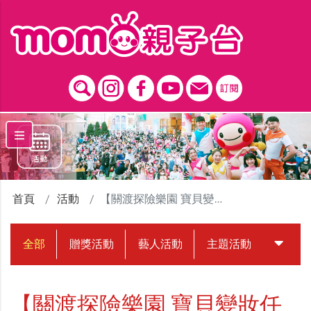
跳到主要內容區塊
首頁
活動
【關渡探險樂園 寶貝變妝任務】贈獎活動
全部
贈獎活動
藝人活動
主題活動
中獎名
【關渡探險樂園 寶貝變妝任