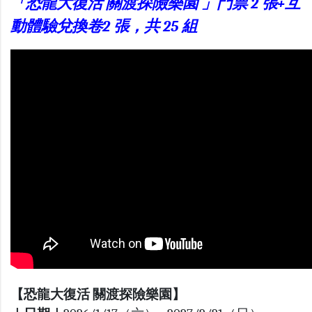
「恐龍大復活 關渡探險樂園 」門票 2 張+互
動體驗兌換卷2 張，共 25 組
【恐龍大復活 關渡探險樂園】