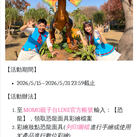
【活動期間】
2026/5/15~2026/5/31 23:59截止
【活動辦法】
至
MOMO親子台LINE官方帳號
輸入：【恐
龍】，領取恐龍面具彩繪檔案
彩繪妝點恐龍面具
(
列印圖檔
進行手繪或使用
3C產品進行數位彩繪)