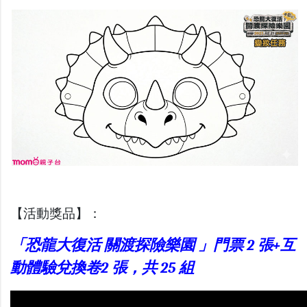
【活動獎品】：
「恐龍大復活 關渡探險樂園 」門票 2 張+互
動體驗兌換卷2 張，共 25 組