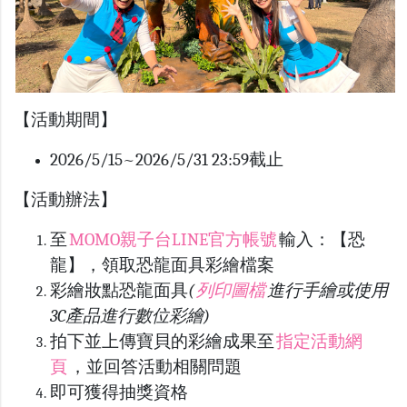
【活動期間】
2026/5/15~2026/5/31 23:59截止
【活動辦法】
至
MOMO親子台LINE官方帳號
輸入：【恐
龍】，領取恐龍面具彩繪檔案
彩繪妝點恐龍面具
(
列印圖檔
進行手繪或使用
3C產品進行數位彩繪)
拍下並上傳寶貝的彩繪成果至
指定活動網
頁
，並回答活動相關問題
即可獲得抽獎資格