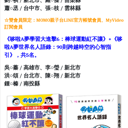
劉○祺 / 新北市、羅○傑 / 苗栗縣
蕭○丞 / 台中市、張○枝 / 雲林縣
☆雙會員限定：MOMO親子台LINE官方帳號會員、MyVideo
訂閱會員
《哆啦A夢學習大進擊6：棒球運動紅不讓》+
《哆
啦A夢世界名人語錄：90則跨越時空的心智指
引》，共5名。
吳○蓁 / 高雄市、李○瑩 / 新北市
洪○頌 / 台北市、陳○翔 / 新北市
鍾○榛 / 南投縣