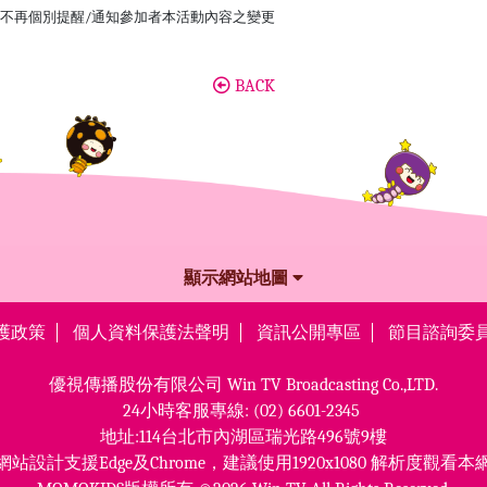
不再個別提醒/通知參加者本活動內容之變更
BACK
顯示網站地圖
護政策
個人資料保護法聲明
資訊公開專區
節目諮詢委
優視傳播股份有限公司
Win TV Broadcasting Co.,LTD.
24小時客服專線:
(02) 6601-2345
地址:114台北市內湖區瑞光路496號9樓
網站設計支援Edge及Chrome，
建議使用1920x1080 解析度觀看本