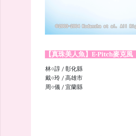
【真珠美人魚】E-Pitch麥克風
林○諄 / 彰化縣
戴○玲 / 高雄市
周○儀 / 宜蘭縣