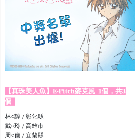
【真珠美人魚】E-Pitch麥克風 1個，共3
個
林○諄 / 彰化縣
戴○玲 / 高雄市
周○儀 / 宜蘭縣