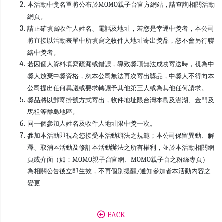
本活動中獎名單將公布於MOMO親子台官方網站，請查詢相關活動
網頁。
請正確填寫收件人姓名、電話及地址，若您是幸運中獎者，本公司
將直接以活動表單中所填寫之收件人地址寄出獎品，恕不會另行聯
絡中獎者。
若因個人資料填寫疏漏或錯誤，導致獎項無法成功寄送時，視為中
獎人放棄中獎資格，恕本公司無法再次寄出獎品，中獎人不得向本
公司提出任何異議或要求轉讓予其他第三人或為其他任何請求。
獎品將以郵寄掛號方式寄出，收件地址限台灣本島及澎湖、金門及
馬祖等離島地區。
同一個參加人姓名及收件人地址限中獎一次。
參加本活動即視為您接受本活動辦法之規範；本公司保留異動、解
釋、取消本活動及修訂本活動辦法之所有權利，並於本活動相關網
頁或介面（如：MOMO親子台官網、MOMO親子台之粉絲專頁）
為相關公告後立即生效，不再個別提醒/通知參加者本活動內容之
變更
BACK