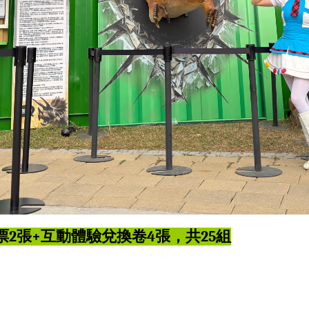
2張+互動體驗兌換卷4張，共25組