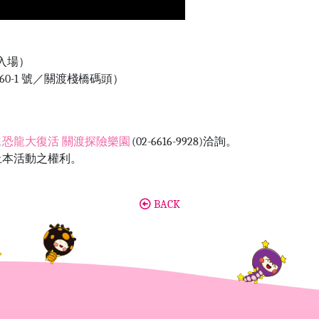
售票入場）
0-1 號／關渡棧橋碼頭）
或
恐龍大復活 關渡探險樂園
(02-6616-9928)洽詢。
終止本活動之權利。
BACK