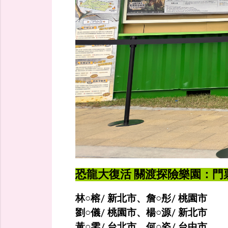
恐龍大復活 關渡探險樂園：門票
林○榕/ 新北市、詹○彤/ 桃園市
劉○儀/ 桃園市、楊○源/ 新北市
黃○雯/ 台北市、何○姿/ 台中市