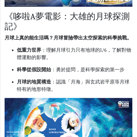
《哆啦A夢電影：大雄的月球探測
記》
月球上真的能生活嗎？月球冒險帶出太空探索的科學挑戰。
低重力世界
：理解月球引力只有地球的
1/6，了解
對物
體運動的影響。
科學從假設開始
：勇於提問，是科學探索的第一步
月球的地質構造
：認識「月海」與玄武岩平原等月球
特有的地形特徵。