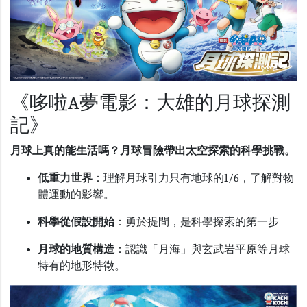
《哆啦A夢電影：大雄的月球探測
記》
月球上真的能生活嗎？月球冒險帶出太空探索的科學挑戰。
低重力世界
：理解月球引力只有地球的
1/6，了解
對物
體運動的影響。
科學從假設開始
：勇於提問，是科學探索的第一步
月球的地質構造
：認識「月海」與玄武岩平原等月球
特有的地形特徵。