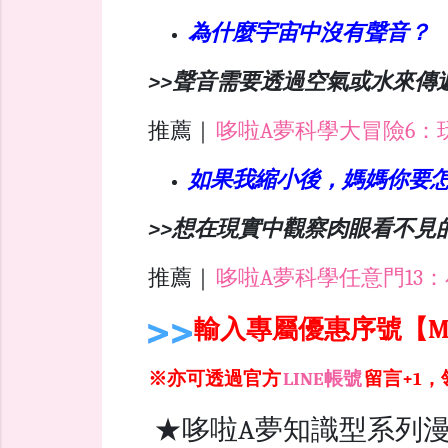
為什麼宇宙中沒有聲音？
>>聲音需要透過空氣或水來傳
推薦｜
哆啦A夢科學大冒險6：
如果我縮小後，媽媽你要
>>想在現實中觀察肉眼看不見
推薦｜
哆啦A夢科學任意門13
輸入專屬優惠序號【M
※亦可透過官方
LINE帳號
留言+1
★哆啦A夢知識型系列