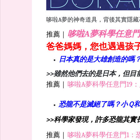
哆啦A夢的神奇道具，背後其實隱藏
哆啦A夢科學任意門
推薦｜
爸爸媽媽，您也遇過孩
日本真的是大雄創造的嗎
>>雖然他們去的是日本，但目
推薦｜
哆啦A夢科學任意門19
恐龍不是滅絕了嗎？小Ｑ
>>科學家發現，許多恐龍其實
推薦｜
哆啦A夢科學任意門1：