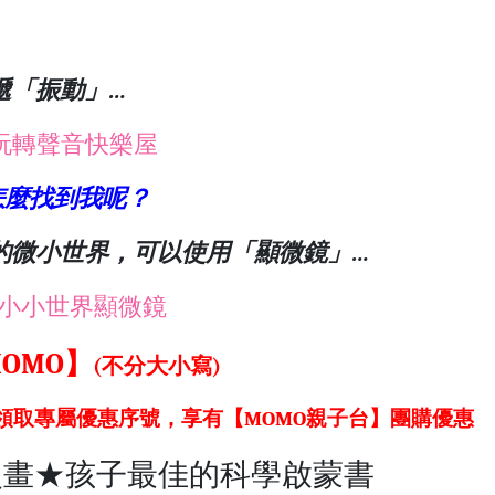
遞「振動」…
玩轉聲音快樂屋
怎麼找到我呢？
的微小世界，可以使用「顯微鏡」…
：小小世界顯微鏡
OMO】
(不分大小寫)
，領取專屬優惠序號，享有【MOMO親子台】團購優惠
漫畫★孩子最佳的科學啟蒙書