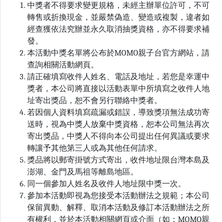
中獎者不得要求變更規格，未經主辦單位許可，不可
轉售或折換現金，並嚴禁偽造、變造或複製，違者如
經查獲依法究辦並永久取消抽獎資格，亦不得要求補
發。
本活動中獎名單將公布於MOMO親子台官方網站，請
查詢相關活動網頁。
請正確填寫收件人姓名、電話及地址，若您是幸運中
獎者，本公司將直接以活動表單中所填寫之收件人地
址寄出獎品，恕不會另行聯絡中獎者。
若因個人資料填寫疏漏或錯誤，導致獎項無法成功寄
送時，視為中獎人放棄中獎資格，恕本公司無法再次
寄出獎品，中獎人不得向本公司提出任何異議或要求
轉讓予其他第三人或為其他任何請求。
獎品將以郵寄掛號方式寄出，收件地址限台灣本島及
澎湖、金門及馬祖等離島地區。
同一個參加人姓名及收件人地址限中獎一次。
參加本活動即視為您接受本活動辦法之規範；本公司
保留異動、解釋、取消本活動及修訂本活動辦法之所
有權利，並於本活動相關網頁或介面（如：MOMO親