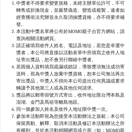
中獎者不得要求變更規格，未經主辦單位許可，不可
轉售或折換現金，並嚴禁偽造、變造或複製，違者如
經查獲依法究辦並永久取消抽獎資格，亦不得要求補
發。
本活動中獎名單將公布於MOMO親子台官方網站，請
查詢相關活動網頁。
請正確填寫收件人姓名、電話及地址，若您是幸運中
獎者，本公司將直接以活動表單中所填寫之收件人地
址寄出獎品，恕不會另行聯絡中獎者。
若因個人資料填寫疏漏或錯誤，導致獎項無法成功寄
送時，視為中獎人放棄中獎資格，恕本公司無法再次
寄出獎品，中獎人不得向本公司提出任何異議或要求
轉讓予其他第三人或為其他任何請求。
獎品將以郵寄掛號方式寄出，收件地址限台灣本島及
澎湖、金門及馬祖等離島地區。
同一個參加人姓名及收件人地址限中獎一次。
參加本活動即視為您接受本活動辦法之規範；本公司
保留異動、解釋、取消本活動及修訂本活動辦法之所
有權利，並於本活動相關網頁或介面（如：MOMO親