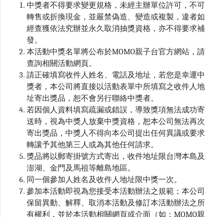
中獎者不得要求變更規格，未經主辦單位許可，不可
轉售或折換現金，並嚴禁偽造、變造或複製，違者如
經查獲依法究辦並永久取消抽獎資格，亦不得要求補
發。
本活動中獎名單將公布於MOMO親子台官方網站，請
查詢相關活動網頁。
請正確填寫收件人姓名、電話及地址，若您是幸運中
獎者，本公司將直接以活動表單中所填寫之收件人地
址寄出獎品，恕不會另行聯絡中獎者。
若因個人資料填寫疏漏或錯誤，導致獎項無法成功寄
送時，視為中獎人放棄中獎資格，恕本公司無法再次
寄出獎品，中獎人不得向本公司提出任何異議或要求
轉讓予其他第三人或為其他任何請求。
獎品將以郵寄掛號方式寄出，收件地址限台灣本島及
澎湖、金門及馬祖等離島地區。
同一個參加人姓名及收件人地址限中獎一次。
參加本活動即視為您接受本活動辦法之規範；本公司
保留異動、解釋、取消本活動及修訂本活動辦法之所
有權利，並於本活動相關網頁或介面（如：MOMO親