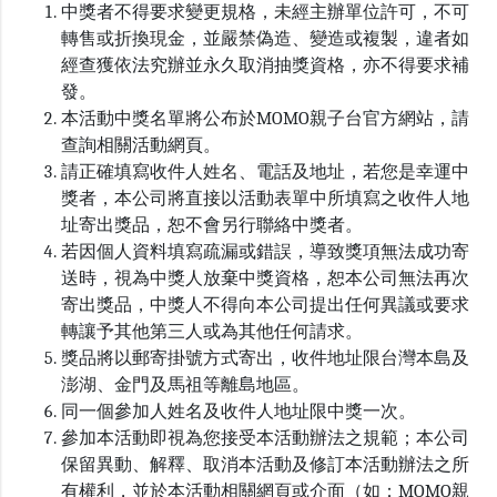
中獎者不得要求變更規格，未經主辦單位許可，不可
轉售或折換現金，並嚴禁偽造、變造或複製，違者如
經查獲依法究辦並永久取消抽獎資格，亦不得要求補
發。
本活動中獎名單將公布於MOMO親子台官方網站，請
查詢相關活動網頁。
請正確填寫收件人姓名、電話及地址，若您是幸運中
獎者，本公司將直接以活動表單中所填寫之收件人地
址寄出獎品，恕不會另行聯絡中獎者。
若因個人資料填寫疏漏或錯誤，導致獎項無法成功寄
送時，視為中獎人放棄中獎資格，恕本公司無法再次
寄出獎品，中獎人不得向本公司提出任何異議或要求
轉讓予其他第三人或為其他任何請求。
獎品將以郵寄掛號方式寄出，收件地址限台灣本島及
澎湖、金門及馬祖等離島地區。
同一個參加人姓名及收件人地址限中獎一次。
參加本活動即視為您接受本活動辦法之規範；本公司
保留異動、解釋、取消本活動及修訂本活動辦法之所
有權利，並於本活動相關網頁或介面（如：MOMO親