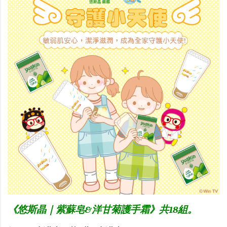
《悠斯晶｜紫蘇皂&洋甘菊護手霜》共18組。