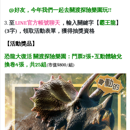
@好友，今年我們一起去關渡探險樂園玩!!
3.
至
LINE官方帳號聊天
，輸入關鍵字【
霸王龍
】
(3字)，領取活動表單，獲得抽獎資格
【活動獎品】
恐龍大復活 關渡探險樂園：門票2張+互動體驗兌
換卷4張，共25組
(市值$800/組)