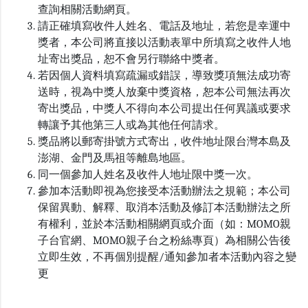
查詢相關活動網頁。
請正確填寫收件人姓名、電話及地址，若您是幸運中
獎者，本公司將直接以活動表單中所填寫之收件人地
址寄出獎品，恕不會另行聯絡中獎者。
若因個人資料填寫疏漏或錯誤，導致獎項無法成功寄
送時，視為中獎人放棄中獎資格，恕本公司無法再次
寄出獎品，中獎人不得向本公司提出任何異議或要求
轉讓予其他第三人或為其他任何請求。
獎品將以郵寄掛號方式寄出，收件地址限台灣本島及
澎湖、金門及馬祖等離島地區。
同一個參加人姓名及收件人地址限中獎一次。
參加本活動即視為您接受本活動辦法之規範；本公司
保留異動、解釋、取消本活動及修訂本活動辦法之所
有權利，並於本活動相關網頁或介面（如：MOMO親
子台官網、MOMO親子台之粉絲專頁）為相關公告後
立即生效，不再個別提醒/通知參加者本活動內容之變
更