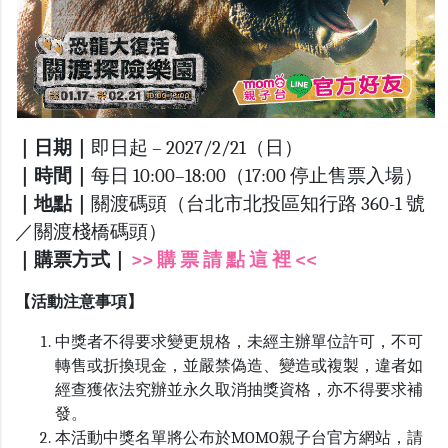
｜日期｜
即日起 – 2027/2/21（日）
｜時間｜
每日 10:00–18:00（17:00 停止售票入場）
｜地點｜
關渡碼頭（台北市北投區知行路 360-1 號
／關渡棧橋碼頭）
｜購票方式｜
>> 購 票 請 點 這 裡 <<
【活動注意事項】
中獎者不得要求變更規格，未經主辦單位許可，不可
轉售或折換現金，並嚴禁偽造、變造或複製，違者如
經查獲依法究辦並永久取消抽獎資格，亦不得要求補
發。
本活動中獎名單將公布於MOMO親子台官方網站，請