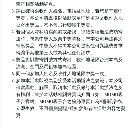
查詢相關活動網頁。
請正確填寫收件人姓名、電話及地址，若您是幸運中
獎者，本公司將直接以活動表單中所填寫之收件人地
址寄出獎品，恕不會另行聯絡中獎者。
若因個人資料填寫疏漏或錯誤，導致獎項無法成功寄
送時，視為中獎人放棄中獎資格，恕本公司無法再次
寄出獎品，中獎人不得向本公司提出任何異議或要求
轉讓予其他第三人或為其他任何請求。
獎品將以郵寄掛號方式寄出，收件地址限台灣本島及
澎湖、金門及馬祖等離島地區。
同一個參加人姓名及收件人地址限中獎一次。
參加本活動即視為您接受本活動辦法之規範；本公司
保留異動、解釋、取消本活動及修訂本活動辦法之所
有權利，並於本活動相關網頁或介面（如：MOMO親
子台官網、MOMO親子台之粉絲專頁）為相關公告後
立即生效，不再個別提醒/通知參加者本活動內容之變
更