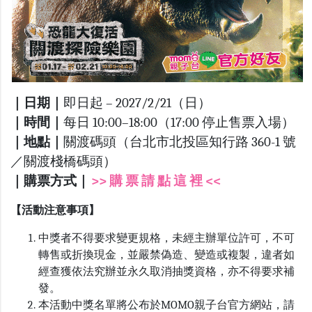
｜日期｜
即日起 – 2027/2/21（日）
｜時間｜
每日 10:00–18:00（17:00 停止售票入場）
｜地點｜
關渡碼頭（台北市北投區知行路 360-1 號
／關渡棧橋碼頭）
｜購票方式｜
>> 購 票 請 點 這 裡 <<
【活動注意事項】
中獎者不得要求變更規格，未經主辦單位許可，不可
轉售或折換現金，並嚴禁偽造、變造或複製，違者如
經查獲依法究辦並永久取消抽獎資格，亦不得要求補
發。
本活動中獎名單將公布於MOMO親子台官方網站，請