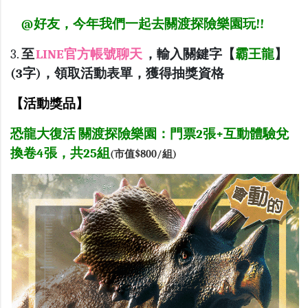
@好友，今年我們一起去關渡探險樂園玩!!
3.
至
LINE官方帳號聊天
，輸入關鍵字【
霸王龍
】
(3字)，領取活動表單，獲得抽獎資格
【活動獎品】
恐龍大復活 關渡探險樂園：門票2張+互動體驗兌
換卷4張，共25組
(市值$800/組)