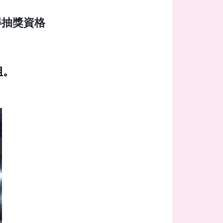
得抽獎資格
組。