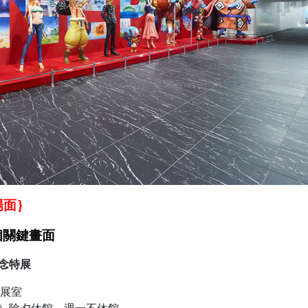
場面｝
個關鍵畫面
年紀念特展
特展室