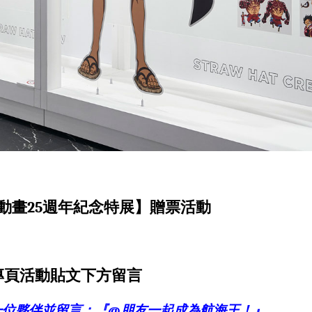
｝
 航海王動畫25週年紀念特展】贈票活動
絲專頁活動貼文下方留言
一位夥伴並留言：『@朋友一起成為航海王！』