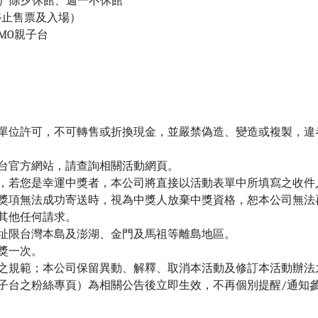
/6（一）除夕休館、週一不休館
30停止售票及入場）
MO親子台
單位許可，不可轉售或折換現金，並嚴禁偽造、變造或複製，違
子台官方網站，請查詢相關活動網頁。
，若您是幸運中獎者，本公司將直接以活動表單中所填寫之收件
獎項無法成功寄送時，視為中獎人放棄中獎資格，恕本公司無法
其他任何請求。
址限台灣本島及澎湖、金門及馬祖等離島地區。
獎一次。
之規範；本公司保留異動、解釋、取消本活動及修訂本活動辦法
O親子台之粉絲專頁）為相關公告後立即生效，不再個別提醒/通知