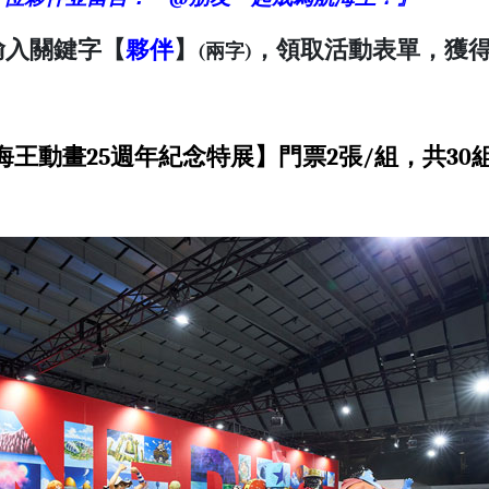
輸入關鍵字【
夥伴
】
，領取活動表單，獲
(兩字)
ION 航海王動畫25週年紀念特展】門票2張/組，共30