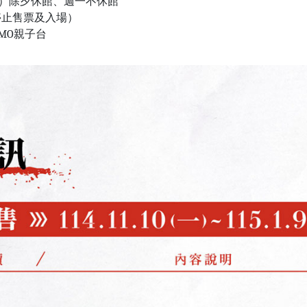
/6（一）除夕休館、週一不休館
30停止售票及入場）
MO親子台