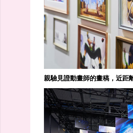
親驗見證動畫師的畫稿，近距