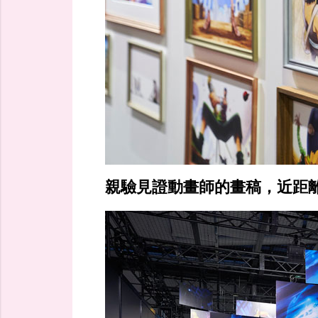
親驗見證動畫師的畫稿，近距