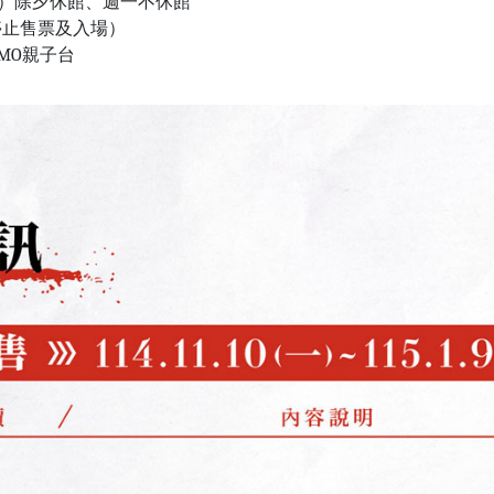
/6（一）除夕休館、週一不休館
30停止售票及入場）
MO親子台