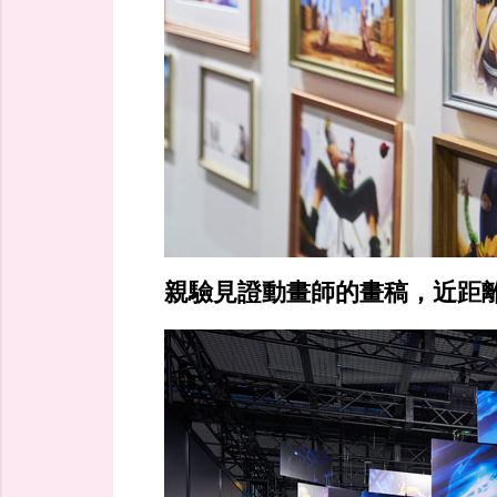
親驗見證動畫師的畫稿，近距