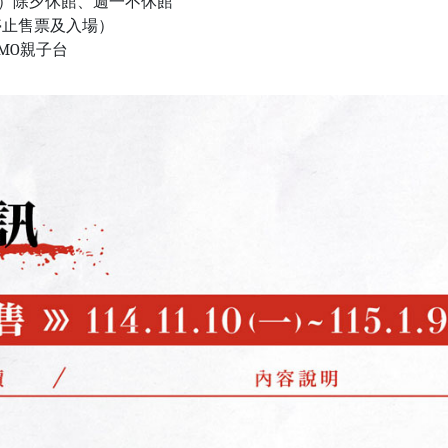
/6（一）除夕休館、週一不休館
30停止售票及入場）
MO親子台