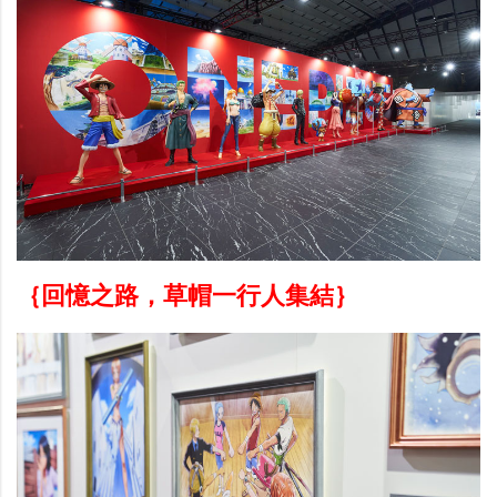
｛回憶之路，草帽一行人集結｝