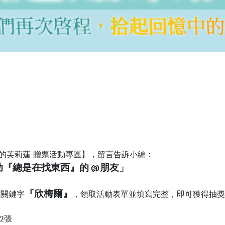
的芙莉蓮-贈票活動專區】，留言告訴小編：
『總是在找東西』的 @朋友」
『
欣梅爾』
入關鍵字
，領取活動表單並填寫完整，即可獲得抽獎
2
張