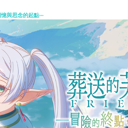
與思念的起點‧‧‧