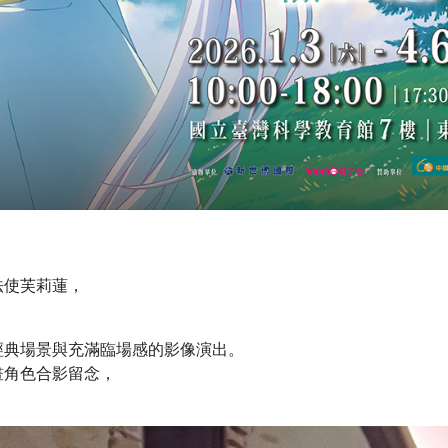
，
法使芙莉蓮，
。
經典場景與充滿臨場感的影像演出。
畫角色合影留念，